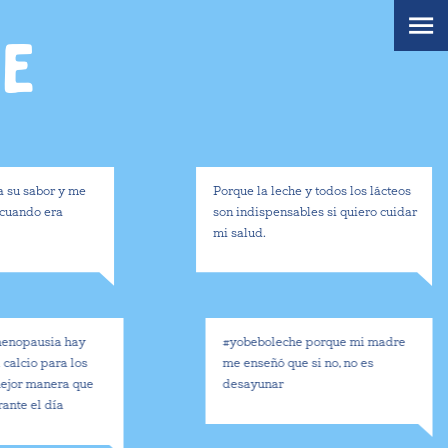
HE
r y me
Porque la leche y todos los lácteos
era
son indispensables si quiero cuidar
mi salud.
ia hay
#yobeboleche porque mi madre
ara los
me enseñó que si no, no es
nera que
desayunar
día