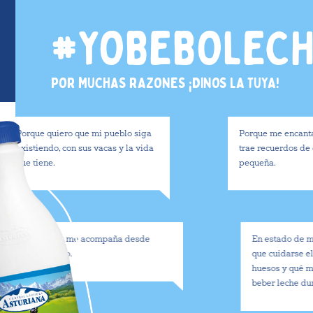
#YOBEBOLEC
POR MUCHAS RAZONES ¡DINOS LA TUYA!
ue quiero que mi pueblo siga
Porque me encanta su sabo
tiendo, con sus vacas y la vida
trae recuerdos de cuando 
tiene.
pequeña.
Porque me acompaña desde
En estado de menopaus
pequeño.
que cuidarse el calcio p
huesos y qué mejor ma
beber leche durante el 