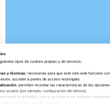
ies
siguientes tipos de cookies propias y de terceros:
ias y técnicas:
necesarias para que este sitio web funcione co
 sesión, acceder a partes de acceso restringido.
alización
: permiten recordar las características de las opciones
na usuaria (por ejemplo: configuración del idioma).
para medir la actividad, usos y accesos a los distintos contenido
ntroducir mejoras o nuevos servicios.
as para el correcto funcionamiento de algunos servicios y funcio