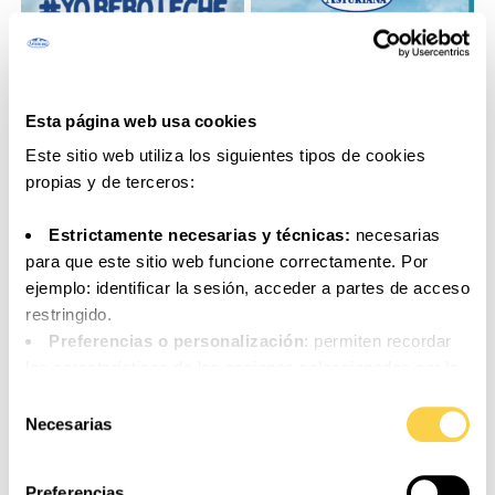
Esta página web usa cookies
Este sitio web utiliza los siguientes tipos de cookies
propias y de terceros:
Estrictamente necesarias y técnicas:
necesarias
para que este sitio web funcione correctamente. Por
ejemplo: identificar la sesión, acceder a partes de acceso
restringido.
Preferencias o personalización
: permiten recordar
las características de las opciones seleccionadas por la
persona usuaria (por ejemplo: configuración del idioma).
Selección
Análisis o medición
: para medir la actividad, usos y
Necesarias
de
accesos a los distintos contenidos y servicios
consentimiento
disponibles con el fin de introducir mejoras o nuevos
Preferencias